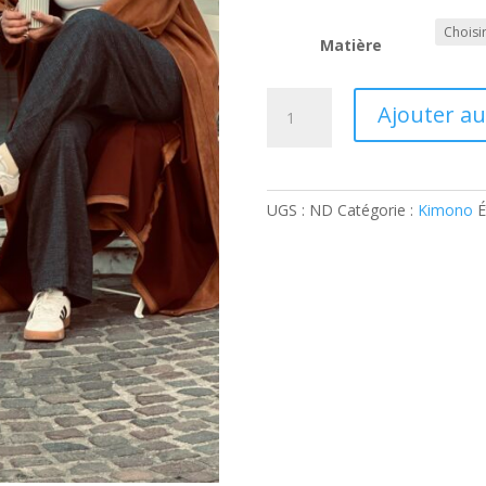
Matière
quantité
Ajouter au
de
Kimono
cannelle
UGS :
ND
Catégorie :
Kimono
É