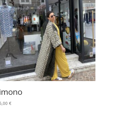
imono
5,00
€