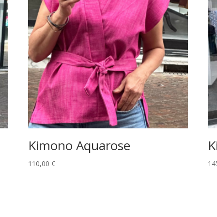
Kimono Aquarose
K
110,00
€
14