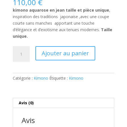
110,00
€
kimono aquarose en jean taille et pièce unique
,
inspiration des traditions japonaise ,avec une coupe
courte sans manches apportant une touche
d’élégance et d’exotisme aux tenues modernes.
Taille
unique.
quantité
Ajouter au panier
de
Kimono
Aquarose
Catégorie :
Kimono
Étiquette :
Kimono
Avis (0)
Avis