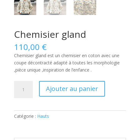
Chemisier gland
110,00
€
Chemisier gland est un chemisier en coton avec une
coupe décontracté adapté à toutes les morphologie
,pièce unique ,inspiration de l’enfance .
quantité
Ajouter au panier
de
Chemisier
gland
Catégorie :
Hauts